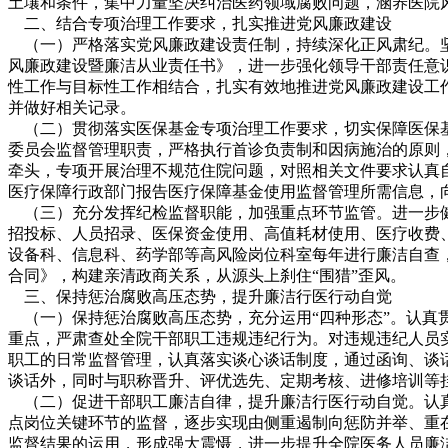
土壤和条件，集中力量坚决纠治医药领域腐败问题，涵养医院
二、结合专项治理工作要求，扎实推进党风廉政建设
（一）严格落实党风廉政建设责任制，持续深化正风肃纪。坚
风廉政建设暨廉洁从业责任书》，进一步强化领导干部责任意
性工作与目标性工作相结合，扎实有效地推进党风廉政建设工
并做好相关记录。
（二）贯彻落实医保基金专项治理工作要求，切实保障医保基
委员会监督管理职责，严格执行首诊负责制和因病施治的原则
牵头，专项开展治理不规范住院问题，对照相关文件要求认真
医疗保障行政部门报告医疗保障基金使用监督管理所需信息，
（三）充分发挥纪检监督职能，加强重点环节监管。进一步健
招投标、人员招录、医保资金使用、高值耗材使用、医疗收费
设备科、信息科、药学部等高风险岗位科室每年进行廉洁自查
合同》，构建亲清政商关系，从源头上刹住“围猎”歪风。
三、保持惩治腐败高压态势，提升廉洁行医行动自觉
（一）保持惩治腐败高压态势，充分运用“四种形态”。认真
重点，严肃查处全院干部职工违规违纪行为。对违规违纪人员
职工的日常监督管理，认真落实谈心谈话制度，通过函询、谈话
谈话外，同时与职称晋升、评优选先、定期考核、进修培训等
（二）促进干部职工廉洁自律，提升廉洁行医行动自觉。认真
点岗位关键环节的监督，逐步实现由侧重遏制向惩防并举、重
监督结果的运用，形成强大震慑，进一步提升全院医务人员廉