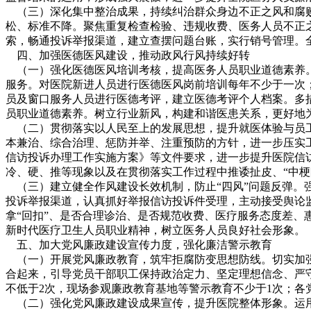
（三）深化集中整治成果，持续纠治群众身边不正之风和腐败
松、标准不降。聚焦重复检查检验、违规收费、医务人员不正
索，畅通投诉举报渠道，建立查摆问题台账，实行销号管理。全
四、加强医德医风建设，推动政风行风持续好转
（一）强化医德医风培训考核，提高医务人员职业道德素养。
服务。对医院新进人员进行医德医风岗前培训每年不少于一次
员及窗口服务人员进行医德考评，建立医德考评个人档案。多
员职业道德素养。树立行业新风，构建和谐医患关系，更好地
（二）贯彻落实以人民至上的发展思想，提升就医体验与员工
本兼治、综合治理、惩防并举、注重预防的方针，进一步压实工
信访投诉办理工作实施方案》等文件要求，进一步提升医院信
冷、硬、推等现象以及在贯彻落实工作过程中推诿扯皮、“中梗
（三）建立健全作风建设长效机制，防止“四风”问题反弹。
投诉举报渠道，认真抓好举报信访投诉件受理，主动接受舆论
拿“回扣”、是否合理诊治、是否规范收费、医疗服务态度差
新时代医疗卫生人员职业精神，树立医务人员良好社会形象。
五、加大党风廉政建设宣传力度，强化廉洁警示教育
（一）开展党风廉政教育，筑牢拒腐防变思想防线。切实加强
合起来，引导党员干部职工保持政治定力、坚定理想信念、严
不低于2次，现场参观廉政教育基地等警示教育不少于1次；各
（二）强化党风廉政建设成果宣传，提升医院整体形象。运用