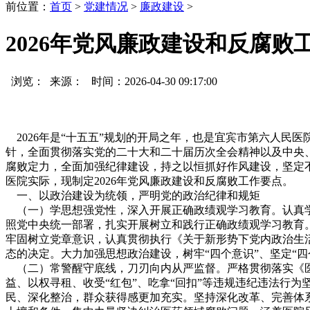
前位置：
首页
>
党建情况
>
廉政建设
>
2026年党风廉政建设和反腐败
浏览：
来源： 时间：2026-04-30 09:17:00
2026年是“十五五”规划的开局之年，也是宜宾市第六人民
针，全面贯彻落实党的二十大和二十届历次全会精神以及中央
腐败定力，全面加强纪律建设，持之以恒抓好作风建设，坚定
医院实际，现制定2026年党风廉政建设和反腐败工作要点。
一、以政治建设为统领，严明党的政治纪律和规矩
（一）学思想强党性，深入开展正确政绩观学习教育。认真学
照党中央统一部署，扎实开展树立和践行正确政绩观学习教育
牢固树立党章意识，认真贯彻执行《关于新形势下党内政治生
态的决定。大力加强思想政治建设，树牢“四个意识”、坚定“
（二）常警醒守底线，刀刃向内从严监督。严格贯彻落实《医疗
益、以权寻租、收受“红包”、吃拿“回扣”等违规违纪违法行
民、深化整治，群众获得感更加充实。坚持深化改革、完善体