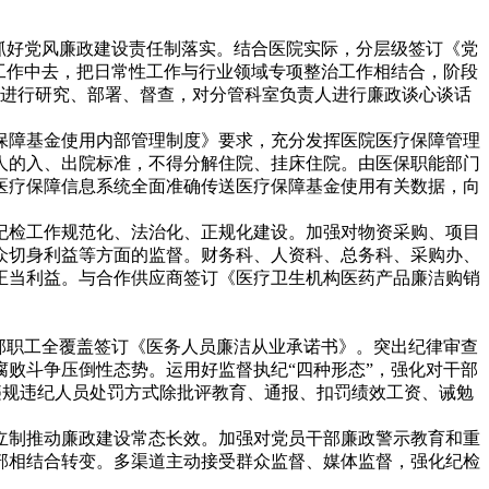
抓好党风廉政建设责任制落实。结合医院实际，分层级签订《党
工作中去，把日常性工作与行业领域专项整治工作相结合，阶段
作进行研究、部署、督查，对分管科室负责人进行廉政谈心谈话
保障基金使用内部管理制度》要求，充分发挥医院医疗保障管理
人的入、出院标准，不得分解住院、挂床住院。由医保职能部门
医疗保障信息系统全面准确传送医疗保障基金使用有关数据，向
纪检工作规范化、法治化、正规化建设。加强对物资采购、项目
众切身利益等方面的监督。财务科、人资科、总务科、采购办、
正当利益。与合作供应商签订《医疗卫生机构医药产品廉洁购销
部职工全覆盖签订《医务人员廉洁从业承诺书》。突出纪律审查
败斗争压倒性态势。运用好监督执纪“四种形态”，强化对干部
院违规违纪人员处罚方式除批评教育、通报、扣罚绩效工资、诫勉
立制推动廉政建设常态长效。加强对党员干部廉政警示教育和重
部相结合转变。多渠道主动接受群众监督、媒体监督，强化纪检