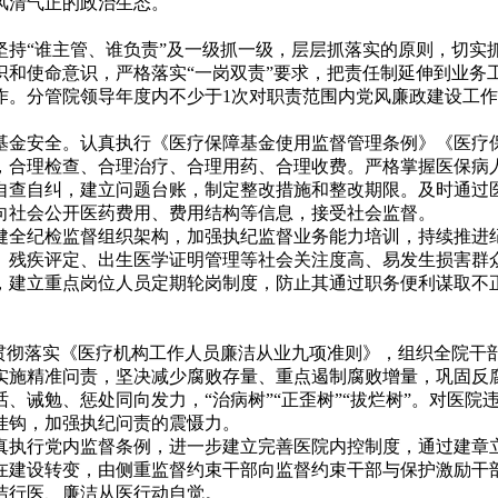
风清气正的政治生态。
持“谁主管、谁负责”及一级抓一级，层层抓落实的原则，切实
识和使命意识，严格落实“一岗双责”要求，把责任制延伸到业务
作。分管院领导年度内不少于1次对职责范围内党风廉政建设工
金安全。认真执行《医疗保障基金使用监督管理条例》《医疗
，合理检查、合理治疗、合理用药、合理收费。严格掌握医保病
自查自纠，建立问题台账，制定整改措施和整改期限。及时通过
向社会公开医药费用、费用结构等信息，接受社会监督。
全纪检监督组织架构，加强执纪监督业务能力培训，持续推进
、残疾评定、出生医学证明管理等社会关注度高、易发生损害群
，建立重点岗位人员定期轮岗制度，防止其通过职务便利谋取不
贯彻落实《医疗机构工作人员廉洁从业九项准则》，组织全院干
实施精准问责，坚决减少腐败存量、重点遏制腐败增量，巩固反腐
、诫勉、惩处同向发力，“治病树”“正歪树”“拔烂树”。对医
挂钩，加强执纪问责的震慑力。
执行党内监督条例，进一步建立完善医院内控制度，通过建章
在建设转变，由侧重监督约束干部向监督约束干部与保护激励干
洁行医、廉洁从医行动自觉。