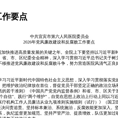
工作要点
中共宜宾市第六人民医院委员会
2026年党风廉政建设和反腐败工作要点
医院加快推进高质量发展的关键之年。全院上下要坚持以习近平
、省、市、区纪委全会精神，深入学习贯彻习近平总书记关于树
不移推进党风廉政建设和反腐败斗争，努力营造医院风清气正良
习习近平新时代中国特色社会主义思想，深入学习贯彻落实党
。把维护政治纪律放在首位，督促党员干部坚定正确的政治立场
活的若干准则》《中国共产党党内监督条例》和省、市、区关于
四个自信”、践行“两个维护”，自觉在思想上政治上行动上同以习
机构工作人员廉洁从业九项准则实施细则（试行）》（国卫医急
为坚决问责追责。坚持标本兼治、系统施治，反腐效能更加深入。
系，执纪监督更加规范。坚持严管严治、提质增效，队伍更加过硬