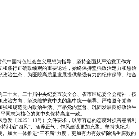
新时代中国特色社会主义思想为指导，坚持全面从严治党工作方
立和践行正确政绩观的重要论述，始终保持坚强政治定力和惩治
好政治生态，为医院高质量发展提供坚强有力的纪律保障。结合
的二十大、二十届中央纪委五次全会、省市区纪委全会精神，按
和政治方向，坚决维护党中央的集中统一领导。严格遵守党章，
加强和规范党内政治生活、严格党内监督、巩固发展良好政治生
近平同志为核心的党中央保持高度一致。
发〔2025〕13号）文件要求，以零容忍的态度对损害患者利
坚持纠治“四风”、涵养正气，作风建设更加充盈。坚持执纪为
。加大一体推进“三不腐”力度，更加有力有效铲除滋生腐败的