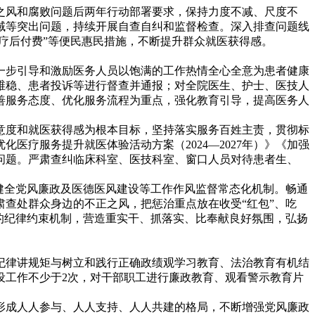
之风和腐败问题后两年行动部署要求，保持力度不减、尺度不
域等突出问题，持续开展自查自纠和监督检查。深入排查问题线
疗后付费”等便民惠民措施，不断提升群众就医获得感。
一步引导和激励医务人员以饱满的工作热情全心全意为患者健康
维稳、患者投诉等进行督查并通报；对全院医生、护士、医技人
善服务态度、优化服务流程为重点，强化教育引导，提高医务人
意度和就医获得感为根本目标，坚持落实服务百姓主责，贯彻标
疗服务提升就医体验活动方案（2024—2027年）》《加强
问题。严肃查纠临床科室、医技科室、窗口人员对待患者生、
健全党风廉政及医德医风建设等工作作风监督常态化机制。畅通
查处群众身边的不正之风，把惩治重点放在收受“红包”、吃
的纪律约束机制，营造重实干、抓落实、比奉献良好氛围，弘扬
纪律讲规矩与树立和践行正确政绩观学习教育、法治教育有机结
设工作不少于2次，对干部职工进行廉政教育、观看警示教育片
形成人人参与、人人支持、人人共建的格局，不断增强党风廉政