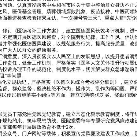
问题。认真贯彻落实中央和省市区关于集中整治群众身边不正
之风、医保基金管理、殡葬领域腐败乱象、疫苗接种、中医药领
面推进检查检验结果互认、“一次挂号管三天”、重点人群“先诊
修订《医德考评工作方案》，建立医德医风长效考评机制，进
；不定期开展医德医风巡查，对全院劳动纪律、工作作风、信访
措并举强化医德医风建设，以规范服务行为、提高服务质量、改
为广大人民群众的健康服务。
满意度。深入贯彻落实以人民至上的发展思想，以提升患者满
作责任，健全工作机制。严格落实《医学人文关怀提升行动暨优化医
访投诉办理工作的规范化、制度化水平，切实解决群众急难愁盼
阻”等问题。
强化立规执纪，严格落实《医德医风综合考核评分细则》，建立
监督、群众监督，坚决杜绝不作为、慢作为、乱作为等问题。严肃
、惠民便民措施落实不到位等方面。建立完善奖优罚劣、奖勤罚懒
党员干部党性党风党纪教育，建立常态化警示教育制度，将守
守规矩约束、筑牢思想防线。医院党委每年专题研究党风廉政建
党支部每年开展廉政教育不低于2次。
公众号、门户网站等载体，积极宣传党风廉政建设工作成效，